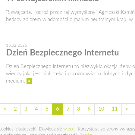
"Szwajcaria. Podróż przez raj wymyślony" Agnieszki Kamińs
będący zbiorem wiadomości o małym neutralnym kraju w 
13.02.2025
Dzień Bezpiecznego Internetu
Dzień Bezpiecznego Internetu to niezwykła okazja, żeby o
wiedzy jaką jest biblioteka i porozmawiać o dobrych i złyc
»
medium.
<
2
3
4
5
6
7
8
9
10
11
>
ookies (ciasteczek). Dowiedz się
więcej
. Korzystając ze strony wyraż