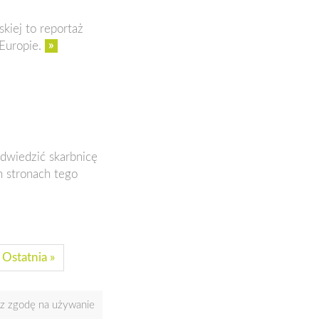
kiej to reportaż
»
Europie.
dwiedzić skarbnicę
h stronach tego
Ostatnia »
asz zgodę na używanie