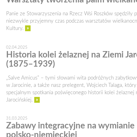
Panie ze Stowarzyszenia na Rzecz Wsi Roszków spędziły p
niezwykle przyjemny czas podczas warsztatów wielkanoc
»
Kultury.
02.04.2025
Historia kolei żelaznej na Ziemi Jar
(1875–1939)
„Salve Amicus” – tymi słowami wita podróżnych zabytko
w Jarocinie, a także nasz prelegent, Wojciech Talaga, któr
specjalnym spotkania poświęconego historii kolei żelaznej 
»
Jarocińskiej.
31.03.2025
Zabawy integracyjne na wymianie
polsko-niemieckiej