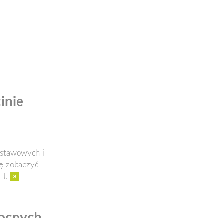
inie
dstawowych i
ję zobaczyć
»
J.
nocnych