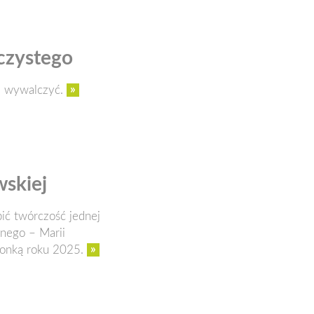
czystego
»
m wywalczyć.
wskiej
bić twórczość jednej
nnego – Marii
»
ronką roku 2025.