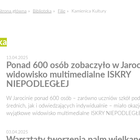
Strona główna
Biblioteka
Filie
Kamienica Kultury
ka
13.04.2025
Ponad 600 osób zobaczyło w Jaroc
widowisko multimedialne ISKRY
NIEPODLEGŁEJ
W Jarocinie ponad 600 osób – zarówno uczniów szkół po
średnich, jak i odwiedzających indywidualnie – miało okaz
wyjątkowe widowisko multimedialne ISKRY NIEPODLEGŁE
03.04.2025
Warsztaty tworzenia palm wielka