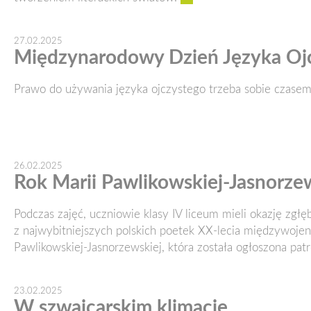
27.02.2025
Międzynarodowy Dzień Języka Oj
Prawo do używania języka ojczystego trzeba sobie czase
26.02.2025
Rok Marii Pawlikowskiej-Jasnorze
Podczas zajęć, uczniowie klasy IV liceum mieli okazję zgłę
z najwybitniejszych polskich poetek XX-lecia międzywoje
Pawlikowskiej-Jasnorzewskiej, która została ogłoszona pat
23.02.2025
W szwajcarskim klimacie