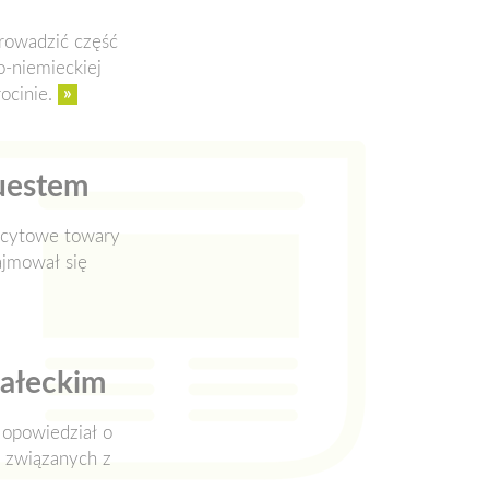
prowadzić część
o-niemieckiej
»
ocinie.
questem
ficytowe towary
ajmował się
Małeckim
 opowiedział o
h związanych z