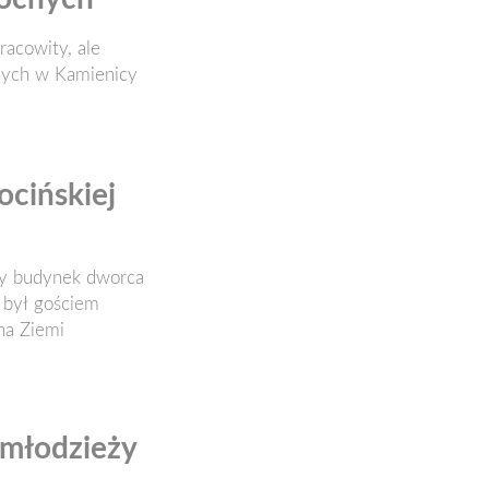
racowity, ale
nych w Kamienicy
ocińskiej
wy budynek dworca
y był gościem
na Ziemi
 młodzieży