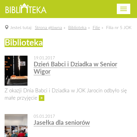
Przeł
nawig
Strona główna
Biblioteka
Filie
Filia nr 5 JOK
Biblioteka
19.01.2017
Dzień Babci i Dziadka w Senior
Wigor
Z okazji Dnia Babci i Dziadka w JOK Jarocin odbyło się
»
małe przyjęcie
05.01.2017
Jasełka dla seniorów