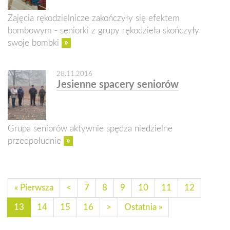
Zajęcia rękodzielnicze zakończyły się efektem
bombowym - seniorki z grupy rękodzieła skończyły
»
swoje bombki
28.11.2016
Jesienne spacery seniorów
Grupa seniorów aktywnie spędza niedzielne
»
przedpołudnie
« Pierwsza
<
7
8
9
10
11
12
13
14
15
16
>
Ostatnia »