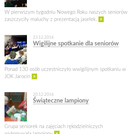
W pierwszym tygodniu Nowego Roku naszych seniorów
»
zaszczyciły maluchy z prezentacją jasełek.
23.12.2016
Wigilijne spotkanie dla seniorów
Ponad 130 osób uczestniczyło wwigilijnym spotkaniu w
»
JOK Jarocin
20.12.2016
Świąteczne lampiony
Grupa seniorek na zajęciach rękodzielniczych
»
wykonywała lampiony