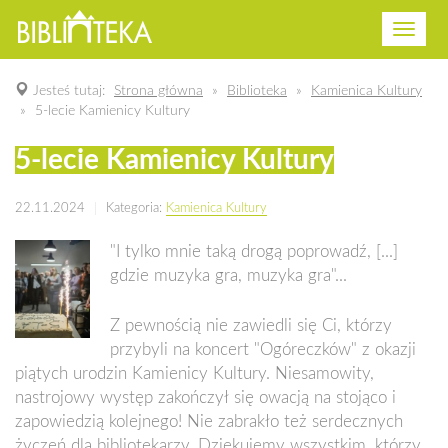
Przeł
nawig
Strona główna
Biblioteka
Kamienica Kultury
5-lecie Kamienicy Kultury
5-lecie Kamienicy Kultury
22.11.2024
Kategoria:
Kamienica Kultury
"I tylko mnie taką drogą poprowadź, [...]
gdzie muzyka gra, muzyka gra"...
Z pewnością nie zawiedli się Ci, którzy
przybyli na koncert "Ogóreczków" z okazji
piątych urodzin Kamienicy Kultury. Niesamowity,
nastrojowy występ zakończył się owacją na stojąco i
zapowiedzią kolejnego! Nie zabrakło też serdecznych
życzeń dla bibliotekarzy. Dziękujemy wszystkim, którzy