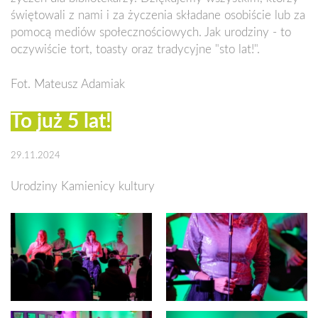
świętowali z nami i za życzenia składane osobiście lub za
pomocą mediów społecznościowych. Jak urodziny - to
oczywiście tort, toasty oraz tradycyjne "sto lat!".
Fot. Mateusz Adamiak
To już 5 lat!
29.11.2024
Urodziny Kamienicy kultury